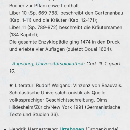
Bücher zur Pflanzenwelt enthält :
Liber 10 (Sp. 669‐788) beschreibt den Gartenanbau
(Kap. 1‐11) und die Kräuter (Kap. 12‐171);
Liber 11 (Sp. 789‐872) beschreibt die Kräutersamen
(134 Kapitel);
Die gesamte Enzyklopädie ging 1474 in den Druck
und erlebte vier Auflagen (zuletzt Douai 1624).
Augsburg, Universitätsbibliothek
: Cod. III. 1. quart
10.
☛ Literatur: Rudolf Weigand: Vinzenz von Beauvais.
Scholastische Universalchronistik als Quelle
volkssprachiger Geschichtsschreibung. Olms,
Hildesheim/Zürich/New York 1991 (Germanistische
Texte und Studien 36).
Hendrik Harpestræng:
Urtebogen
(Drogenkunde).