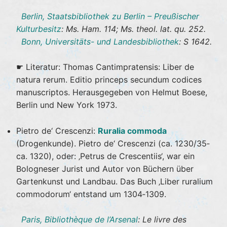
Berlin, Staatsbibliothek zu Berlin – Preußischer
Kulturbesitz
: Ms. Ham. 114; Ms. theol. lat. qu. 252.
Bonn, Universitäts- und Landesbibliothek
: S 1642.
☛ Literatur: Thomas Cantimpratensis: Liber de
natura rerum. Editio princeps secundum codices
manuscriptos. Herausgegeben von Helmut Boese,
Berlin und New York 1973.
Pietro de‘ Crescenzi:
Ruralia commoda
(Drogenkunde). Pietro de‘ Crescenzi (ca. 1230/35‐
ca. 1320), oder: ‚Petrus de Crescentiis‘, war ein
Bologneser Jurist und Autor von Büchern über
Gartenkunst und Landbau. Das Buch ‚Liber ruralium
commodorum‘ entstand um 1304‐1309.
Paris, Bibliothèque de l’Arsenal
: Le livre des