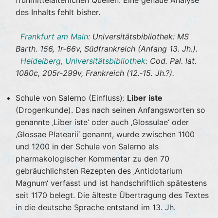
frühmittelalterlichen Quellen. Eine genaue Analyse
des Inhalts fehlt bisher.
Frankfurt am Main
: Universitätsbibliothek: MS
Barth. 156, 1r‐66v, Südfrankreich (Anfang 13. Jh.).
Heidelberg, Universitätsbibliothek
: Cod. Pal. lat.
1080c, 205r‐299v, Frankreich (12.‐15. Jh.?).
Schule von Salerno (Einfluss):
Liber iste
(Drogenkunde). Das nach seinen Anfangsworten so
genannte ‚Liber iste‘ oder auch ‚Glossulae‘ oder
‚Glossae Platearii‘ genannt, wurde zwischen 1100
und 1200 in der Schule von Salerno als
pharmakologischer Kommentar zu den 70
gebräuchlichsten Rezepten des ‚Antidotarium
Magnum‘ verfasst und ist handschriftlich spätestens
seit 1170 belegt. Die älteste Übertragung des Textes
in die deutsche Sprache entstand im 13. Jh.