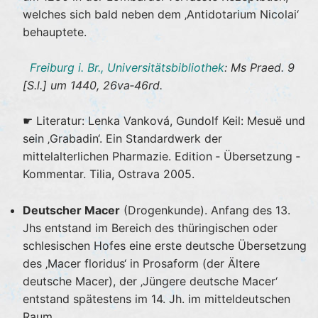
welches sich bald neben dem ‚Antidotarium Nicolai‘
behauptete.
Freiburg i. Br., Universitätsbibliothek
: Ms Praed. 9
[S.l.] um 1440, 26va‐46rd.
☛ Literatur: Lenka Vanková, Gundolf Keil: Mesuë und
sein ‚Grabadin‘. Ein Standardwerk der
mittelalterlichen Pharmazie. Edition ‐ Übersetzung ‐
Kommentar. Tilia, Ostrava 2005.
Deutscher Macer
(Drogenkunde). Anfang des 13.
Jhs entstand im Bereich des thüringischen oder
schlesischen Hofes eine erste deutsche Übersetzung
des ‚Macer floridus‘ in Prosaform (der Ältere
deutsche Macer), der ‚Jüngere deutsche Macer‘
entstand spätestens im 14. Jh. im mitteldeutschen
Raum.