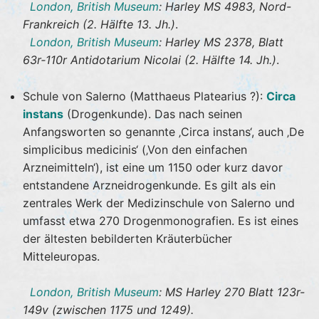
London, British Museum
: Harley MS 4983, Nord-
Frankreich (2. Hälfte 13. Jh.)
.
London, British Museum
: Harley MS 2378, Blatt
63r‐110r Antidotarium Nicolai (2. Hälfte 14. Jh.)
.
Schule von Salerno (Matthaeus Platearius ?):
Circa
instans
(Drogenkunde). Das nach seinen
Anfangsworten so genannte ‚Circa instans‘, auch ‚De
simplicibus medicinis‘ (‚Von den einfachen
Arzneimitteln‘), ist eine um 1150 oder kurz davor
entstandene Arzneidrogenkunde. Es gilt als ein
zentrales Werk der Medizinschule von Salerno und
umfasst etwa 270 Drogenmonografien. Es ist eines
der ältesten bebilderten Kräuterbücher
Mitteleuropas.
London, British Museum
: MS Harley 270 Blatt 123r-
149v (zwischen 1175 und 1249).