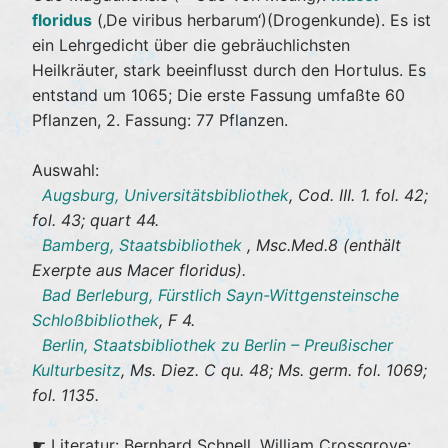
floridus
(‚De viribus herbarum‘)(Drogenkunde). Es ist
ein Lehrgedicht über die gebräuchlichsten
Heilkräuter, stark beeinflusst durch den Hortulus. Es
entstand um 1065; Die erste Fassung umfaßte 60
Pflanzen, 2. Fassung: 77 Pflanzen.
Auswahl:
Augsburg, Universitätsbibliothek
, Cod. III. 1. fol. 42;
fol. 43; quart 44.
Bamberg, Staatsbibliothek
, Msc.Med.8 (enthält
Exerpte aus Macer floridus).
Bad Berleburg, Fürstlich Sayn-Wittgensteinsche
Schloßbibliothek
, F 4.
Berlin, Staatsbibliothek zu Berlin – Preußischer
Kulturbesitz
, Ms. Diez. C qu. 48; Ms. germ. fol. 1069;
fol. 1135.
☛ Literatur: Bernhard Schnell, William Crossgrove: