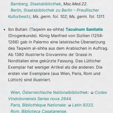
Bamberg, Staatsbibliothek
, Msc.Med.22
.
Berlin, Staatsbibliothek zu Berlin – Preußischer
Kulturbesitz
, Ms. germ. fol. 102; Ms. germ. fol. 1311.
Ibn Butlan: (Taqwim es-sihha)
Tacuinum Sanitatis
(Drogenkunde). König Manfred von Sizilien (1258‐
1266) gab in Palermo eine lateinische Übersetzung
des Taqwim al-sihha aus dem Arabischen in Auftrag.
Ab 1380 illustrierte Giovannino de‘ Grassi in
Norditalien eine gekürzte Fassung. Das Lütticher
Exemplar hat weniger Artikel als die anderen. Die
ersten vier Exemplare (aus Wien, Paris, Rom und
Lüttich) sind illustriert.
Wien, Österreichische Nationalbibliothek
: ➭
Codex
Vindobonensis Series nova 2644
.
Paris, Bibliothèque Nationale
: ➭
Latin 9333
.
Rom, Biblioteca Casatanense.