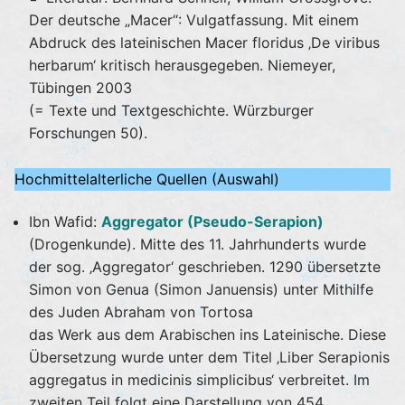
Der deutsche „Macer“: Vulgatfassung. Mit einem
Abdruck des lateinischen Macer floridus ‚De viribus
herbarum‘ kritisch herausgegeben. Niemeyer,
Tübingen 2003
(= Texte und Textgeschichte. Würzburger
Forschungen 50).
Hochmittelalterliche Quellen (Auswahl)
Ibn Wafid:
Aggregator (Pseudo-Serapion)
(Drogenkunde). Mitte des 11. Jahrhunderts wurde
der sog. ‚Aggregator‘ geschrieben. 1290 übersetzte
Simon von Genua (Simon Januensis) unter Mithilfe
des Juden Abraham von Tortosa
das Werk aus dem Arabischen ins Lateinische. Diese
Übersetzung wurde unter dem Titel ‚Liber Serapionis
aggregatus in medicinis simplicibus‘ verbreitet. Im
zweiten Teil folgt eine Darstellung von 454