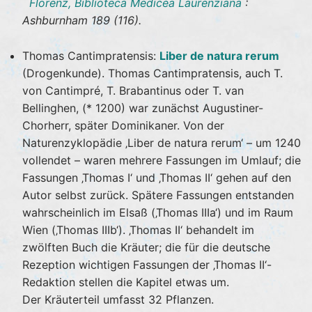
Florenz, Biblioteca Medicea Laurenziana
:
Ashburnham 189 (116).
Thomas Cantimpratensis:
Liber de natura rerum
(Drogenkunde). Thomas Cantimpratensis, auch T.
von Cantimpré, T. Brabantinus oder T. van
Bellinghen, (* 1200) war zunächst Augustiner-
Chorherr, später Dominikaner. Von der
Naturenzyklopädie ‚Liber de natura rerum‘ – um 1240
vollendet – waren mehrere Fassungen im Umlauf; die
Fassungen ‚Thomas I‘ und ‚Thomas II‘ gehen auf den
Autor selbst zurück. Spätere Fassungen entstanden
wahrscheinlich im Elsaß (‚Thomas IIIa‘) und im Raum
Wien (‚Thomas IIIb‘). ‚Thomas II‘ behandelt im
zwölften Buch die Kräuter; die für die deutsche
Rezeption wichtigen Fassungen der ‚Thomas II‘-
Redaktion stellen die Kapitel etwas um.
Der Kräuterteil umfasst 32 Pflanzen.