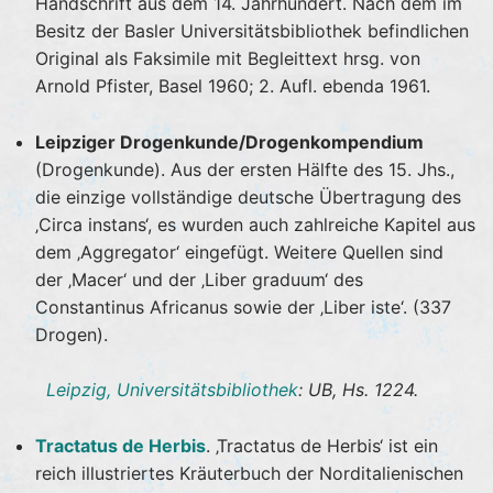
Handschrift aus dem 14. Jahrhundert. Nach dem im
Besitz der Basler Universitätsbibliothek befindlichen
Original als Faksimile mit Begleittext hrsg. von
Arnold Pfister, Basel 1960; 2. Aufl. ebenda 1961.
Leipziger Drogenkunde/Drogenkompendium
(Drogenkunde). Aus der ersten Hälfte des 15. Jhs.,
die einzige vollständige deutsche Übertragung des
‚Circa instans‘, es wurden auch zahlreiche Kapitel aus
dem ‚Aggregator‘ eingefügt. Weitere Quellen sind
der ‚Macer‘ und der ‚Liber graduum‘ des
Constantinus Africanus sowie der ‚Liber iste‘. (337
Drogen).
Leipzig, Universitätsbibliothek
: UB, Hs. 1224.
Tractatus de Herbis
. ‚Tractatus de Herbis‘ ist ein
reich illustriertes Kräuterbuch der Norditalienischen