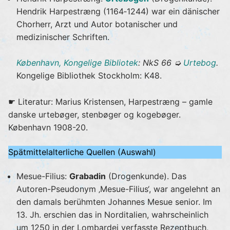
Hendrik Harpestræng (1164‐1244) war ein dänischer
Chorherr, Arzt und Autor botanischer und
medizinischer Schriften.
København, Kongelige Bibliotek
: NkS 66 ➭
Urtebog
.
Kongelige Bibliothek Stockholm: K48.
☛ Literatur: Marius Kristensen, Harpestræng – gamle
danske urtebøger, stenbøger og kogebøger.
København 1908-20.
Spätmittelalterliche Quellen (Auswahl)
Mesue-Filius:
Grabadin
(Drogenkunde). Das
Autoren-Pseudonym ‚Mesue-Filius‘, war angelehnt an
den damals berühmten Johannes Mesue senior. Im
13. Jh. erschien das in Norditalien, wahrscheinlich
um 1250 in der Lombardei verfasste Rezeptbuch,