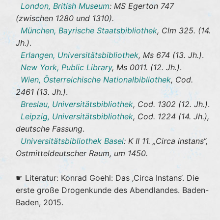
London, British Museum
: MS Egerton 747
(zwischen 1280 und 1310).
München, Bayrische Staatsbibliothek
, Clm 325. (14.
Jh.)
.
Erlangen, Universitätsbibliothek
, Ms 674 (13. Jh.)
.
New York, Public Library
, Ms 0011. (12. Jh.)
.
Wien, Österreichische Nationalbibliothek
, Cod.
2461 (13. Jh.)
.
Breslau, Universitätsbibliothek
, Cod. 1302 (12. Jh.)
.
Leipzig, Universitätsbibliothek
, Cod. 1224 (14. Jh.),
deutsche Fassung
.
Universitätsbibliothek Basel
: K II 11. „Circa instans“,
Ostmitteldeutscher Raum, um 1450.
☛ Literatur: Konrad Goehl: Das ‚Circa Instans‘. Die
erste große Drogenkunde des Abendlandes. Baden-
Baden, 2015.