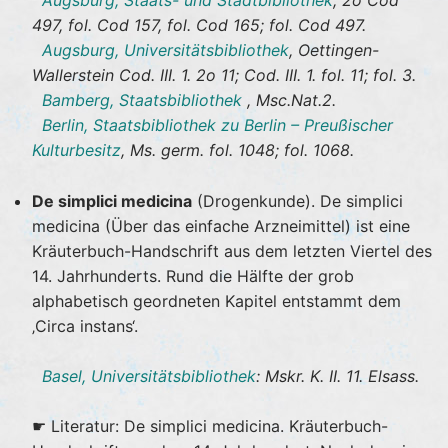
Augsburg, Staats- und Stadtbibliothek
, 2o Cod
497, fol. Cod 157, fol. Cod 165; fol. Cod 497.
Augsburg, Universitätsbibliothek
, Oettingen-
Wallerstein Cod. III. 1. 2o 11; Cod. III. 1. fol. 11; fol. 3.
Bamberg, Staatsbibliothek
, Msc.Nat.2.
Berlin, Staatsbibliothek zu Berlin – Preußischer
Kulturbesitz
, Ms. germ. fol. 1048; fol. 1068.
De simplici medicina
(Drogenkunde). De simplici
medicina (Über das einfache Arzneimittel) ist eine
Kräuterbuch-Handschrift aus dem letzten Viertel des
14. Jahrhunderts. Rund die Hälfte der grob
alphabetisch geordneten Kapitel entstammt dem
‚Circa instans‘.
Basel, Universitätsbibliothek
: Mskr. K. II. 11. Elsass.
☛ Literatur: De simplici medicina. Kräuterbuch-