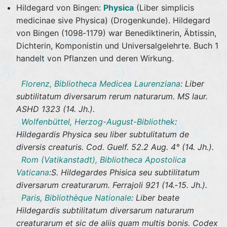
Hildegard von Bingen:
Physica
(Liber simplicis
medicinae sive Physica) (Drogenkunde). Hildegard
von Bingen (1098‐1179) war Benediktinerin, Äbtissin,
Dichterin, Komponistin und Universalgelehrte. Buch 1
handelt von Pflanzen und deren Wirkung.
Florenz, Bibliotheca Medicea Laurenziana
: Liber
subtilitatum diversarum rerum naturarum. MS laur.
ASHD 1323 (14. Jh.).
Wolfenbüttel, Herzog-August-Bibliothek
:
Hildegardis Physica seu liber subtulitatum de
diversis creaturis. Cod. Guelf. 52.2 Aug. 4° (14. Jh.).
Rom (Vatikanstadt), Bibliotheca Apostolica
Vaticana
:S. Hildegardes Phisica seu subtilitatum
diversarum creaturarum. Ferrajoli 921 (14.‐15. Jh.).
Paris, Bibliothèque Nationale
: Liber beate
Hildegardis subtilitatum diversarum naturarum
creaturarum et sic de aliis quam multis bonis. Codex