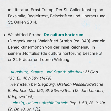
☛ Literatur: Ernst Tremp: Der St. Galler Klosterplan.
Faksimile, Begleittext, Beischriften und Übersetzung.
St. Gallen 2014.
Walahfried Strabo:
De cultura hortorum
(Drogenkunde). Walahfried Strabo (ca. 840) war ein
Benediktinermönch von der Insel Reichenau. In
seinem ‚Hortulus‘ (de cultura hortorum) beschreibt
er 24 Kräuter und deren Wirkung.
Augsburg, Staats- und Stadtbibliothek
: 2° Cod.
133, Bl. 46v‐58v (1479).
Herrnstein bei Siegburg, Gräflich Nesselrode’sche
Bibliothek: Ms. 192, Bl. 83vb‐86va (12. Jahrhundert;
Kriegsverlust).
Leipzig, Universitätsbibliothek
: Rep. I. 53, Bl. 1r‐10r
(2. Dr. 10. Jh.) [L].