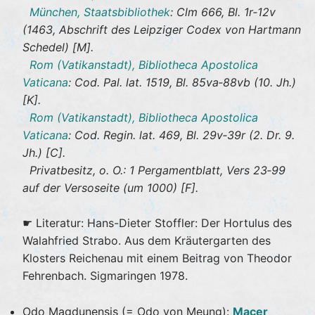
München, Staatsbibliothek
: Clm 666, Bl. 1r‐12v
(1463, Abschrift des Leipziger Codex von Hartmann
Schedel) [M].
Rom (Vatikanstadt), Bibliotheca Apostolica
Vaticana
: Cod. Pal. lat. 1519, Bl. 85va‐88vb (10. Jh.)
[K].
Rom (Vatikanstadt), Bibliotheca Apostolica
Vaticana
: Cod. Regin. lat. 469, Bl. 29v‐39r (2. Dr. 9.
Jh.) [C].
Privatbesitz, o. O.: 1 Pergamentblatt, Vers 23‐99
auf der Versoseite (um 1000) [F].
☛ Literatur: Hans-Dieter Stoffler: Der Hortulus des
Walahfried Strabo. Aus dem Kräutergarten des
Klosters Reichenau mit einem Beitrag von Theodor
Fehrenbach. Sigmaringen 1978.
Odo Magdunensis (= Odo von Meung):
Macer