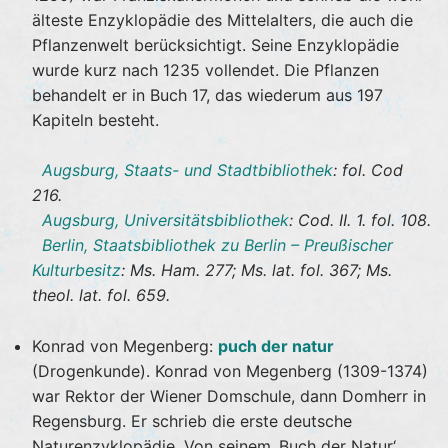
älteste Enzyklopädie des Mittelalters, die auch die
Pflanzenwelt berücksichtigt. Seine Enzyklopädie
wurde kurz nach 1235 vollendet. Die Pflanzen
behandelt er in Buch 17, das wiederum aus 197
Kapiteln besteht.
Augsburg, Staats- und Stadtbibliothek
: fol. Cod
216.
Augsburg, Universitätsbibliothek
: Cod. II. 1. fol. 108.
Berlin, Staatsbibliothek zu Berlin – Preußischer
Kulturbesitz
: Ms. Ham. 277; Ms. lat. fol. 367; Ms.
theol. lat. fol. 659.
Konrad von Megenberg:
puch der natur
(Drogenkunde). Konrad von Megenberg (1309-1374)
war Rektor der Wiener Domschule, dann Domherr in
Regensburg. Er schrieb die erste deutsche
Naturenzyklopädie. Von seinem ‚Buch der Natur‘