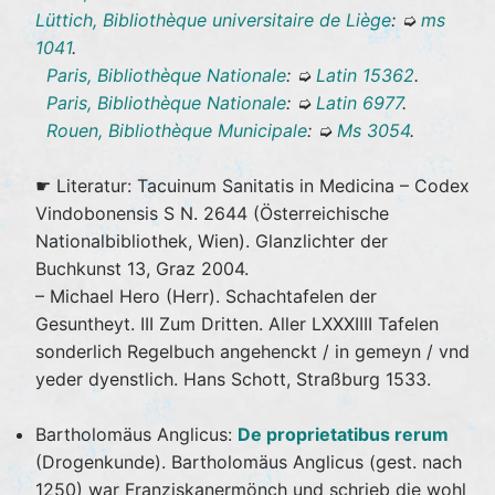
Lüttich, Bibliothèque universitaire de Liège
: ➭
ms
1041
.
Paris, Bibliothèque Nationale
: ➭
Latin 15362
.
Paris, Bibliothèque Nationale
: ➭
Latin 6977
.
Rouen, Bibliothèque Municipale
: ➭
Ms 3054
.
☛ Literatur: Tacuinum Sanitatis in Medicina – Codex
Vindobonensis S N. 2644 (Österreichische
Nationalbibliothek, Wien). Glanzlichter der
Buchkunst 13, Graz 2004.
– Michael Hero (Herr). Schachtafelen der
Gesuntheyt. III Zum Dritten. Aller LXXXIIII Tafelen
sonderlich Regelbuch angehenckt / in gemeyn / vnd
yeder dyenstlich. Hans Schott, Straßburg 1533.
Bartholomäus Anglicus:
De proprietatibus rerum
(Drogenkunde). Bartholomäus Anglicus (gest. nach
1250) war Franziskanermönch und schrieb die wohl