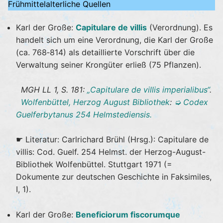
Frühmittelalterliche Quellen
Karl der Große:
Capitulare de villis
(Verordnung). Es
handelt sich um eine Verordnung, die Karl der Große
(ca. 768‐814) als detaillierte Vorschrift über die
Verwaltung seiner Krongüter erließ (75 Pflanzen).
MGH LL 1, S. 181:
„Capitulare de villis imperialibus“
.
Wolfenbüttel, Herzog August Bibliothek
:
➭ Codex
Guelferbytanus 254 Helmstediensis.
☛ Literatur: Carlrichard Brühl (Hrsg.): Capitulare de
villis: Cod. Guelf. 254 Helmst. der Herzog-August-
Bibliothek Wolfenbüttel. Stuttgart 1971 (=
Dokumente zur deutschen Geschichte in Faksimiles,
I, 1).
Karl der Große:
Beneficiorum fiscorumque