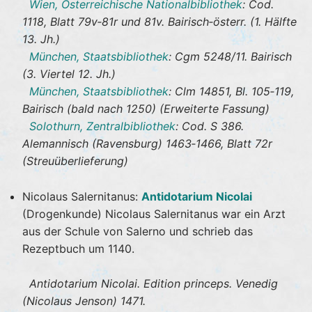
Wien, Österreichische Nationalbibliothek
: Cod.
1118, Blatt 79v‐81r und 81v. Bairisch‐österr. (1. Hälfte
13. Jh.)
München, Staatsbibliothek
: Cgm 5248/11. Bairisch
(3. Viertel 12. Jh.)
München, Staatsbibliothek
: Clm 14851, Bl. 105‐119,
Bairisch (bald nach 1250) (Erweiterte Fassung)
Solothurn, Zentralbibliothek
: Cod. S 386.
Alemannisch (Ravensburg) 1463‐1466, Blatt 72r
(Streuüberlieferung)
Nicolaus Salernitanus:
Antidotarium Nicolai
(Drogenkunde) Nicolaus Salernitanus war ein Arzt
aus der Schule von Salerno und schrieb das
Rezeptbuch um 1140.
Antidotarium Nicolai. Edition princeps. Venedig
(Nicolaus Jenson) 1471.