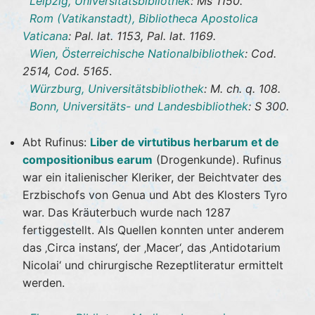
Leipzig, Universitätsbibliothek
: Ms 1150.
Rom (Vatikanstadt), Bibliotheca Apostolica
Vaticana
: Pal. lat. 1153, Pal. lat. 1169.
Wien, Österreichische Nationalbibliothek
: Cod.
2514, Cod. 5165
.
Würzburg, Universitätsbibliothek
: M. ch. q. 108.
Bonn, Universitäts- und Landesbibliothek
: S 300.
Abt Rufinus:
Liber de virtutibus herbarum et de
compositionibus earum
(Drogenkunde). Rufinus
war ein italienischer Kleriker, der Beichtvater des
Erzbischofs von Genua und Abt des Klosters Tyro
war. Das Kräuterbuch wurde nach 1287
fertiggestellt. Als Quellen konnten unter anderem
das ‚Circa instans‘, der ‚Macer‘, das ‚Antidotarium
Nicolai‘ und chirurgische Rezeptliteratur ermittelt
werden.