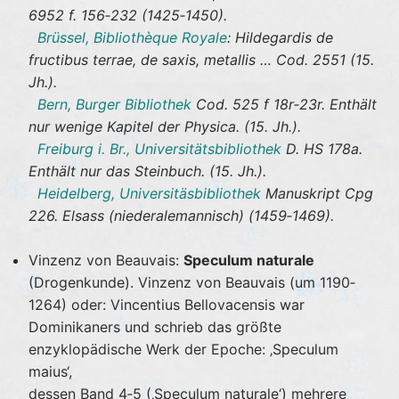
6952 f. 156‐232 (1425‐1450).
Brüssel, Bibliothèque Royale
: Hildegardis de
fructibus terrae, de saxis, metallis … Cod. 2551 (15.
Jh.).
Bern, Burger Bibliothek
Cod. 525 f 18r‐23r. Enthält
nur wenige Kapitel der Physica. (15. Jh.).
Freiburg i. Br., Universitätsbibliothek
D. HS 178a.
Enthält nur das Steinbuch. (15. Jh.).
Heidelberg, Universitäsbibliothek
Manuskript Cpg
226. Elsass (niederalemannisch) (1459‐1469).
Vinzenz von Beauvais:
Speculum naturale
(Drogenkunde). Vinzenz von Beauvais (um 1190‐
1264) oder: Vincentius Bellovacensis war
Dominikaners und schrieb das größte
enzyklopädische Werk der Epoche: ‚Speculum
maius‘,
dessen Band 4‐5 (‚Speculum naturale‘) mehrere