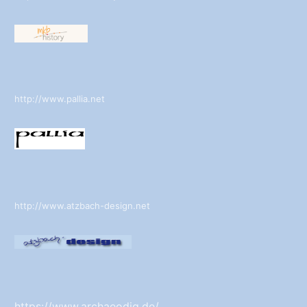
http://www.pallia.net
http://www.atzbach-design.net
:
https://www.archaeodig.de/