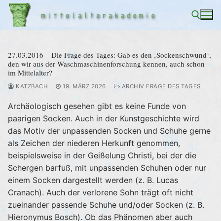
Zum
Inhalt
springen
27.03.2016 – Die Frage des Tages: Gab es den ‚Sockenschwund‘,
Suchen nach:
den wir aus der Waschmaschinenforschung kennen, auch schon
im Mittelalter?
KATZBACH
19. MÄRZ 2026
ARCHIV FRAGE DES TAGES
Archäologisch gesehen gibt es keine Funde von
paarigen Socken. Auch in der Kunstgeschichte wird
das Motiv der unpassenden Socken und Schuhe gerne
als Zeichen der niederen Herkunft genommen,
beispielsweise in der Geißelung Christi, bei der die
Schergen barfuß, mit unpassenden Schuhen oder nur
einem Socken dargestellt werden (z. B. Lucas
Cranach). Auch der verlorene Sohn trägt oft nicht
zueinander passende Schuhe und/oder Socken (z. B.
Hieronymus Bosch). Ob das Phänomen aber auch