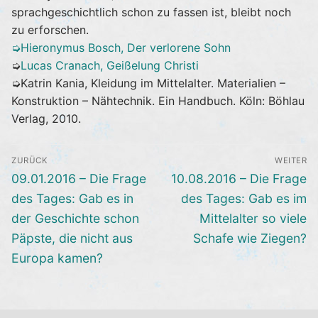
sprachgeschichtlich schon zu fassen ist, bleibt noch
zu erforschen.
➭Hieronymus Bosch, Der verlorene Sohn
➭
Lucas Cranach, Geißelung Christi
➭Katrin Kania, Kleidung im Mittelalter. Materialien –
Konstruktion – Nähtechnik. Ein Handbuch. Köln: Böhlau
Verlag, 2010.
Beitragsnavigation
ZURÜCK
WEITER
Vorheriger
Nächster
09.01.2016 – Die Frage
10.08.2016 – Die Frage
Beitrag:
Beitrag:
des Tages: Gab es in
des Tages: Gab es im
der Geschichte schon
Mittelalter so viele
Päpste, die nicht aus
Schafe wie Ziegen?
Europa kamen?